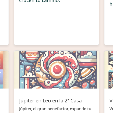
crucen tu camino.
h
Júpiter en Leo en la 2ª Casa
V
Júpiter, el gran benefactor, expande tu
V