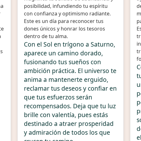
na
posibilidad, infundiendo tu espíritu
d
r
con confianza y optimismo radiante.
m
Este es un día para reconocer tus
p
te
dones únicos y honrar los tesoros
E
a
dentro de tu alma.
t
Con el Sol en trígono a Saturno,
i
os
t
aparece un camino dorado,
f
fusionando tus sueños con
C
ambición práctica. El universo te
t
anima a mantenerte erguido,
u
reclamar tus deseos y confiar en
p
que tus esfuerzos serán
p
recompensados. Deja que tu luz
p
brille con valentía, pues estás
s
destinado a atraer prosperidad
d
y admiración de todos los que
e