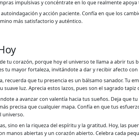
ompras impulsivas y concéntrate en lo que realmente apoya t
 autoindagación y acción paciente. Confía en que los cambi
amino más satisfactorio y auténtico.
 Hoy
de tu corazón, porque hoy el universo te llama a abrir tus 
s tu mayor fortaleza, invitándote a dar y recibir afecto con
, recuerda que tu presencia es un bálsamo sanador. Tu empa
suave luz. Aprecia estos lazos, pues son el sagrado tapiz de
ándote a avanzar con valentía hacia tus sueños. Deja que tu 
a más precisa que cualquier mapa. Confía en que tus esfuerz
 universo.
 sino en la riqueza del espíritu y la gratitud. Hoy, las pue
on manos abiertas y un corazón abierto. Celebra cada peque