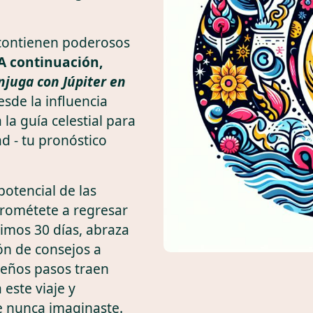
 contienen poderosos
¡A continuación,
onjuga con Júpiter en
sde la influencia
a la guía celestial para
ad - tu pronóstico
potencial de las
rométete a regresar
imos 30 días, abraza
ión de consejos a
eños pasos traen
este viaje y
e nunca imaginaste.