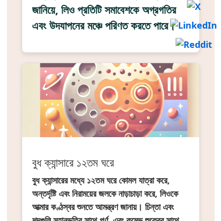
জানিয়ে, লিও প্রতিটি সমাবেশকে অগ্রগতির
এবং উদযাপনের মঞ্চে পরিণত করতে পারে।
বুধ ক্যান্সারে ১২তম ঘরে
বুধ ক্যান্সারের মধ্যে ১২তম ঘরে কোমল যাত্রা করে,
অন্তর্দৃষ্টি এবং নিরাময়ের জলকে নাড়াচাড়া করে, লিওকে
আত্মার কণ্ঠস্বর শুনতে আমন্ত্রণ জানায়। চিন্তা এবং
শব্দগুলি সহানুভূতির সাথে পূর্ণ, এবং কুম্ভে শুক্রের সাথে