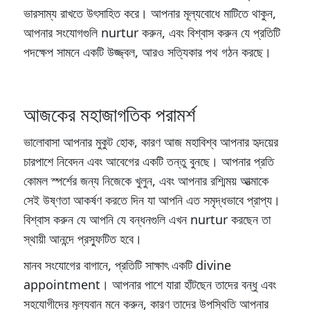
ভারসাম্য রাখতে উৎসাহিত করে। আপনার মূল্যবোধে মাটিতে থাকুন,
আপনার সংযোগগুলি nurtur করুন, এবং বিশ্বাস করুন যে প্রতিটি
পদক্ষেপ সামনে একটি উজ্জ্বল, আরও সত্যিকার পথ গঠন করছে।
আজকের মহাজাগতিক পরামর্শ
ভালোবাসা আপনার মুকুট হোক, কারণ আজ মহাবিশ্ব আপনার হৃদয়ের
চারপাশে নিবেদন এবং আবেগের একটি তন্তু বুনছে। আপনার প্রতি
কোমল স্পর্শের জন্য নিজেকে খুলুন, এবং আপনার রশ্মিময় আত্মাকে
সেই উষ্ণতা আকর্ষণ করতে দিন যা আপনি এত সমৃদ্ধভাবে প্রাপ্য।
বিশ্বাস করুন যে আপনি যে বন্ধনগুলি এখন nurtur করছেন তা
স্থায়ী আনন্দে প্রস্ফুটিত হবে।
মানব সংযোগের বাগানে, প্রতিটি সাক্ষাৎ একটি divine
appointment। আপনার পাশে যারা হাঁটছেন তাদের বন্ধু এবং
সহযোগীদের মূল্যবান মনে করুন, কারণ তাদের উপস্থিতি আপনার