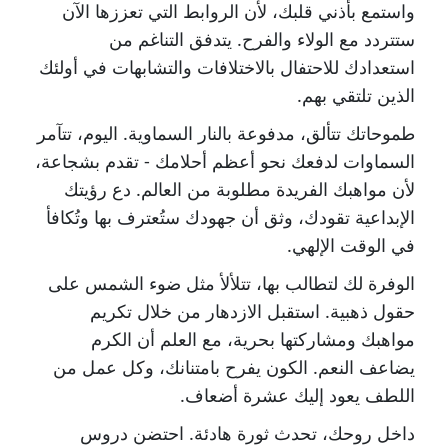
واستمع بأذني قلبك، لأن الروابط التي تعززها الآن
ستتردد مع الولاء والفرح. يتدفق التناغم من
استعدادك للاحتفال بالاختلافات والتشابهات في أولئك
الذين تلتقي بهم.
طموحاتك تتألق، مدفوعة بالنار السماوية. اليوم، تتآمر
السماوات لدفعك نحو أعظم أحلامك - تقدم بشجاعة،
لأن مواهبك الفريدة مطلوبة من العالم. دع رؤيتك
الإبداعية تقودك، وثق أن جهودك ستُعترف بها وتُكافأ
في الوقت الإلهي.
الوفرة لك لتطالب بها، تتلألأ مثل ضوء الشمس على
حقول ذهبية. استقبل الازدهار من خلال تكريم
مواهبك ومشاركتها بحرية، مع العلم أن الكرم
يضاعف النعم. الكون يفرح بامتنانك، وكل عمل من
اللطف يعود إليك عشرة أضعاف.
داخل روحك، تحدث ثورة هادئة. احتضن دروس