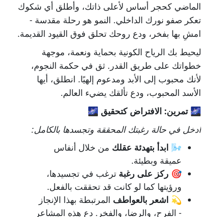
الماضي كحجر أساس لأعلى ذاتك، وأطلق أي شكوك
تعكر صفو نورك الداخلي. النمو هو رحلة مقدسة -
امشِ بها بفخر، ودع روحك تحلق فوق القيود القديمة.
ليحيط بك الرياح الكونية بحماية ونعمة، موجهة
خطواتك على طريق القدر. ثق في حكمة النجوم،
لأنك محبوب إلى الأبد ومدعوم إلهيًا. انطلق، أيها
الأسد المحبوب، ودع تألقك يضيء العالم.
🌌 تمرين: الافتراض كتحقيق 🌌
ادخل في حالة رغبتك المحققة وتجسدها بالكامل:
🌬️
ابدأ بتهدئة عقلك
من خلال أنفاس
عميقة وبطيئة.
🎯
ركز على رغبة
ترغب في تجسيدها،
ورؤيتها كما لو كانت قد تحققت بالفعل.
💫
اشعر بالعواطف
المرتبطة بهذا الإنجاز
- الفرح، والرضا، والفخر. دع هذه المشاعر