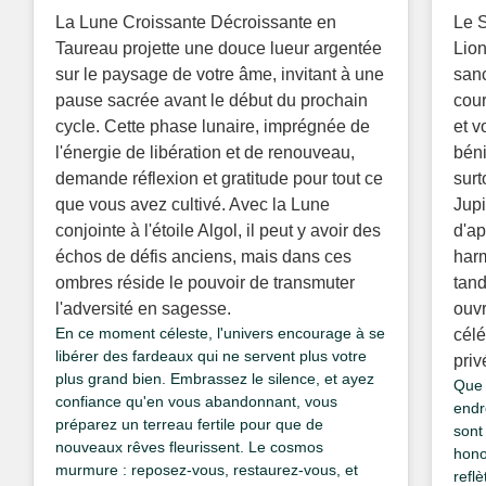
La Lune Croissante Décroissante en
Le S
Taureau projette une douce lueur argentée
Lion
sur le paysage de votre âme, invitant à une
sanc
pause sacrée avant le début du prochain
cour
cycle. Cette phase lunaire, imprégnée de
et v
l'énergie de libération et de renouveau,
béni
demande réflexion et gratitude pour tout ce
surt
que vous avez cultivé. Avec la Lune
Jupi
conjointe à l'étoile Algol, il peut y avoir des
d'ap
échos de défis anciens, mais dans ces
harm
ombres réside le pouvoir de transmuter
tand
l'adversité en sagesse.
ouvr
En ce moment céleste, l'univers encourage à se
célé
libérer des fardeaux qui ne servent plus votre
priv
plus grand bien. Embrassez le silence, et ayez
Que 
confiance qu'en vous abandonnant, vous
endro
préparez un terreau fertile pour que de
sont
nouveaux rêves fleurissent. Le cosmos
hono
murmure : reposez-vous, restaurez-vous, et
refl