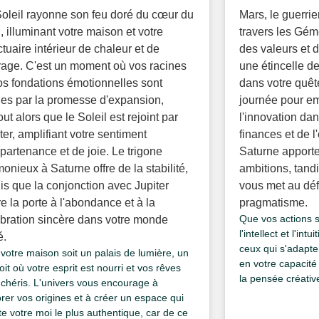
oleil rayonne son feu doré du cœur du
Mars, le guerri
, illuminant votre maison et votre
travers les Gé
tuaire intérieur de chaleur et de
des valeurs et 
age. C'est un moment où vos racines
une étincelle de
os fondations émotionnelles sont
dans votre quêt
es par la promesse d'expansion,
journée pour em
out alors que le Soleil est rejoint par
l'innovation da
ter, amplifiant votre sentiment
finances et de l
partenance et de joie. Le trigone
Saturne apporte
onieux à Saturne offre de la stabilité,
ambitions, tand
is que la conjonction avec Jupiter
vous met au défi
e la porte à l'abondance et à la
pragmatisme.
Que vos actions s
bration sincère dans votre monde
l'intellect et l'in
é.
ceux qui s'adapte
votre maison soit un palais de lumière, un
en votre capacité
it où votre esprit est nourri et vos rêves
la pensée créative
 chéris. L'univers vous encourage à
rer vos origines et à créer un espace qui
ète votre moi le plus authentique, car de ce