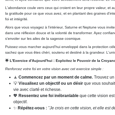
L'abondance coule vers ceux qui croient en leur propre valeur, et au
la gratitude pour ce que vous avez, et en plantant des graines d'in
foi et intégrité.
Alors que vous voyagez à l'intérieur, Saturne et Neptune vous invite
dans une réflexion douce et la volonté de transformer. Ayez confia
s'envoler sur les ailes de la sagesse cosmique.
Puissez-vous marcher aujourd'hui enveloppé dans la protection cé
sachez que vous êtes chéri, soutenu et destiné à la grandeur. L'un
🌟 L'Exercice d'Aujourd'hui : Exploitez le Pouvoir de la Croyan
Renforcez votre foi en votre vision avec cet exercice simple :
🧘
Commencez par un moment de calme.
Trouvez un e
💡
Visualisez un objectif ou un désir
que vous souhaite
vie avec clarté et richesse.
💖
Ressentez une foi inébranlable
que cette vision es
objectif.
✨
Répétez-vous :
"Je crois en cette vision, et elle est 