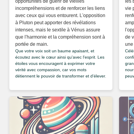
opportunités de guérir de vieilles
les 
incompréhensions et de renforcer les liens
vie 
avec ceux qui vous entourent. L'opposition
renf
à Pluton peut apporter des révélations
ampl
intenses, mais le sextile à Vénus assure
l'op
que l'harmonie et la compréhension sont à
de v
portée de main.
une 
Que votre voix soit un baume apaisant, et
Célé
écoutez avec le cœur ainsi qu'avec l'esprit. Les
conf
étoiles vous encouragent à exprimer votre
gran
vérité avec compassion, car vos mots
nourr
détiennent le pouvoir de transformer et d'élever.
peuv