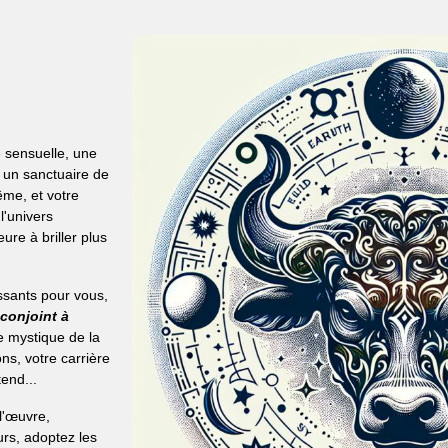
e sensuelle, une
t un sanctuaire de
ême, et votre
 l'univers
eure à briller plus
ssants pour vous,
 conjoint à
e mystique de la
ons, votre carrière
end...
l'œuvre,
urs, adoptez les