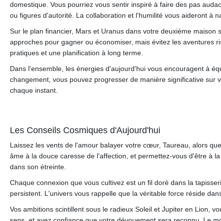
domestique. Vous pourriez vous sentir inspiré à faire des pas auda
ou figures d'autorité. La collaboration et l'humilité vous aideront à n
Sur le plan financier, Mars et Uranus dans votre deuxième maison sug
approches pour gagner ou économiser, mais évitez les aventures ris
pratiques et une planification à long terme.
Dans l'ensemble, les énergies d'aujourd'hui vous encouragent à équi
changement, vous pouvez progresser de manière significative sur vo
chaque instant.
Les Conseils Cosmiques d'Aujourd'hui
Laissez les vents de l'amour balayer votre cœur, Taureau, alors qu
âme à la douce caresse de l'affection, et permettez-vous d'être à l
dans son étreinte.
Chaque connexion que vous cultivez est un fil doré dans la tapisserie
persistent. L'univers vous rappelle que la véritable force réside dans
Vos ambitions scintillent sous le radieux Soleil et Jupiter en Lion,
sens, et ayez confiance que votre dévouement sera reconnu. Le mond