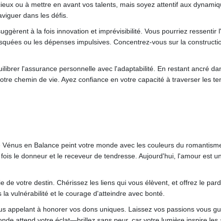
cieux ou à mettre en avant vos talents, mais soyez attentif aux dynami
aviguer dans les défis.
gèrent à la fois innovation et imprévisibilité. Vous pourriez ressentir 
quées ou les dépenses impulsives. Concentrez-vous sur la construction 
librer l'assurance personnelle avec l'adaptabilité. En restant ancré da
tre chemin de vie. Ayez confiance en votre capacité à traverser les te
e Vénus en Balance peint votre monde avec les couleurs du romantisme 
a fois le donneur et le receveur de tendresse. Aujourd'hui, l'amour es
 de votre destin. Chérissez les liens qui vous élèvent, et offrez le pard
 la vulnérabilité et le courage d'atteindre avec bonté.
 vous appelant à honorer vos dons uniques. Laissez vos passions vous gu
e attend votre éclat—brillez sans peur, car votre lumière inspire les 