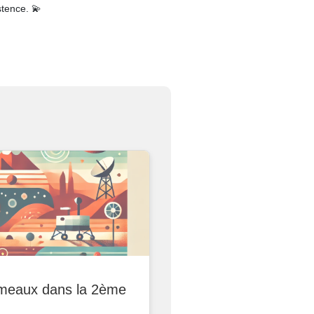
stence. 💫
meaux dans la 2ème