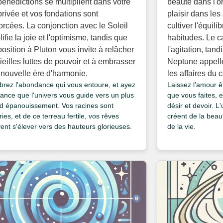
bénédictions se multiplient dans votre
beauté dans l'or
privée et vos fondations sont
plaisir dans les
orcées. La conjonction avec le Soleil
cultiver l'équil
ifie la joie et l'optimisme, tandis que
habitudes. Le c
position à Pluton vous invite à relâcher
l'agitation, tand
ieilles luttes de pouvoir et à embrasser
Neptune appell
nouvelle ère d'harmonie.
les affaires du 
brez l'abondance qui vous entoure, et ayez
Laissez l'amour ê
iance que l'univers vous guide vers un plus
que vous faites, e
d épanouissement. Vos racines sont
désir et devoir. L
ies, et de ce terreau fertile, vos rêves
créent de la beaut
ent s'élever vers des hauteurs glorieuses.
de la vie.