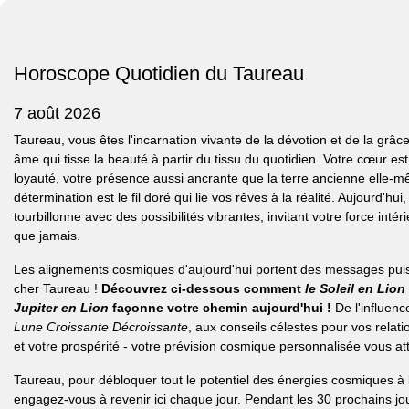
Horoscope Quotidien du Taureau
7 août 2026
Taureau, vous êtes l'incarnation vivante de la dévotion et de la grâc
âme qui tisse la beauté à partir du tissu du quotidien. Votre cœur es
loyauté, votre présence aussi ancrante que la terre ancienne elle-m
détermination est le fil doré qui lie vos rêves à la réalité. Aujourd'hui,
tourbillonne avec des possibilités vibrantes, invitant votre force intéri
que jamais.
Les alignements cosmiques d'aujourd'hui portent des messages pui
cher Taureau !
Découvrez ci-dessous comment
le Soleil en Lion
Jupiter en Lion
façonne votre chemin aujourd'hui !
De l'influenc
Lune Croissante Décroissante
, aux conseils célestes pour vos relati
et votre prospérité - votre prévision cosmique personnalisée vous att
Taureau, pour débloquer tout le potentiel des énergies cosmiques à 
engagez-vous à revenir ici chaque jour. Pendant les 30 prochains jo