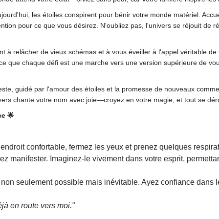
jourd'hui, les étoiles conspirent pour bénir votre monde matériel. Accu
tention pour ce que vous désirez. N'oubliez pas, l'univers se réjouit de
nt à relâcher de vieux schémas et à vous éveiller à l'appel véritable d
nce que chaque défi est une marche vers une version supérieure de vou
leste, guidé par l'amour des étoiles et la promesse de nouveaux comm
ivers chante votre nom avec joie—croyez en votre magie, et tout se dér
ce 🌟
ndroit confortable, fermez les yeux et prenez quelques respira
z manifester. Imaginez-le vivement dans votre esprit, permetta
t non seulement possible mais inévitable. Ayez confiance dans l
déjà en route vers moi."