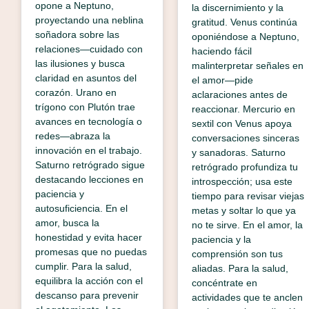
opone a Neptuno,
la discernimiento y la
proyectando una neblina
gratitud. Venus continúa
soñadora sobre las
oponiéndose a Neptuno,
relaciones—cuidado con
haciendo fácil
las ilusiones y busca
malinterpretar señales en
claridad en asuntos del
el amor—pide
corazón. Urano en
aclaraciones antes de
trígono con Plutón trae
reaccionar. Mercurio en
avances en tecnología o
sextil con Venus apoya
redes—abraza la
conversaciones sinceras
innovación en el trabajo.
y sanadoras. Saturno
Saturno retrógrado sigue
retrógrado profundiza tu
destacando lecciones en
introspección; usa este
paciencia y
tiempo para revisar viejas
autosuficiencia. En el
metas y soltar lo que ya
amor, busca la
no te sirve. En el amor, la
honestidad y evita hacer
paciencia y la
promesas que no puedas
comprensión son tus
cumplir. Para la salud,
aliadas. Para la salud,
equilibra la acción con el
concéntrate en
descanso para prevenir
actividades que te anclen