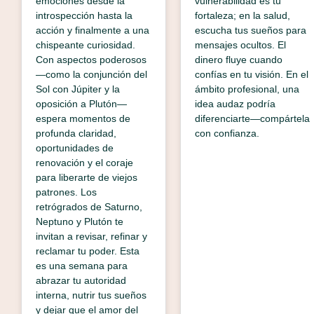
emociones desde la
vulnerabilidad es tu
introspección hasta la
fortaleza; en la salud,
acción y finalmente a una
escucha tus sueños para
chispeante curiosidad.
mensajes ocultos. El
Con aspectos poderosos
dinero fluye cuando
—como la conjunción del
confías en tu visión. En el
Sol con Júpiter y la
ámbito profesional, una
oposición a Plutón—
idea audaz podría
espera momentos de
diferenciarte—compártela
profunda claridad,
con confianza.
oportunidades de
renovación y el coraje
para liberarte de viejos
patrones. Los
retrógrados de Saturno,
Neptuno y Plutón te
invitan a revisar, refinar y
reclamar tu poder. Esta
es una semana para
abrazar tu autoridad
interna, nutrir tus sueños
y dejar que el amor del