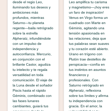
desde el regio Leo,
Leo amplifica tu carisma
iluminando tus deseos y
y magnetismo—¡hoy eres
ambiciones más
un faro de inspiración!
profundos, mientras
Venus en Virgo forma un
Saturno—tu planeta
cuadrado con Marte en
regente—baila retrógrado
Géminis, agitando una
sobre la estrella
tensión apasionada en
Alpheratz, infundiéndote
las relaciones; deja que
con un impulso de
tus palabras sean suaves
independencia y
y tu corazón esté abierto.
autoconfianza. Mercurio,
Urano en trígono con
en conjunción con el
Plutón trae destellos de
brillante Castor, agudiza
perspicacia—confía en
tu intelecto y te regala
tus instintos en asuntos
versatilidad en toda
financieros y
comunicación. El viaje de
profesionales. Con
la Luna desde el soñador
Saturno retrógrado en
Piscis hasta el rápido
Alpheratz, reflexiona
Géminis, combinado con
sobre tus límites y afirma
las fases lunares
tu independencia con
cambiantes, guiará tus
gracia. En el amor, la