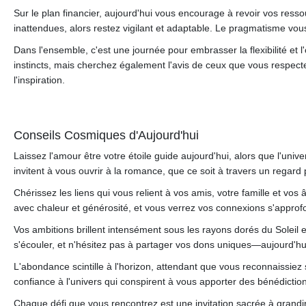
Sur le plan financier, aujourd'hui vous encourage à revoir vos ress
inattendues, alors restez vigilant et adaptable. Le pragmatisme vou
Dans l'ensemble, c'est une journée pour embrasser la flexibilité et l
instincts, mais cherchez également l'avis de ceux que vous respectez.
l'inspiration.
Conseils Cosmiques d'Aujourd'hui
Laissez l'amour être votre étoile guide aujourd'hui, alors que l'uni
invitent à vous ouvrir à la romance, que ce soit à travers un regard
Chérissez les liens qui vous relient à vos amis, votre famille et vo
avec chaleur et générosité, et vous verrez vos connexions s'approfo
Vos ambitions brillent intensément sous les rayons dorés du Soleil e
s'écouler, et n'hésitez pas à partager vos dons uniques—aujourd'hui,
L'abondance scintille à l'horizon, attendant que vous reconnaissiez 
confiance à l'univers qui conspirent à vous apporter des bénédiction
Chaque défi que vous rencontrez est une invitation sacrée à grand