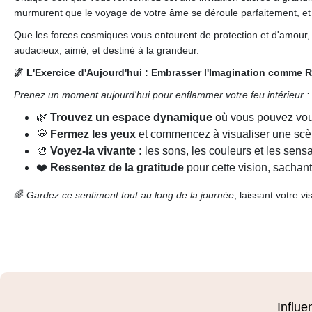
murmurent que le voyage de votre âme se déroule parfaitement, et ch
Que les forces cosmiques vous entourent de protection et d'amour,
audacieux, aimé, et destiné à la grandeur.
🌌 L'Exercice d'Aujourd'hui : Embrasser l'Imagination comme Ré
Prenez un moment aujourd'hui pour enflammer votre feu intérieur :
🌿
Trouvez un espace dynamique
où vous pouvez vous
💭
Fermez les yeux
et commencez à visualiser une scèn
🎨
Voyez-la vivante :
les sons, les couleurs et les sens
❤️
Ressentez de la gratitude
pour cette vision, sachant
🌈
Gardez ce sentiment tout au long de la journée
, laissant votre v
Influe