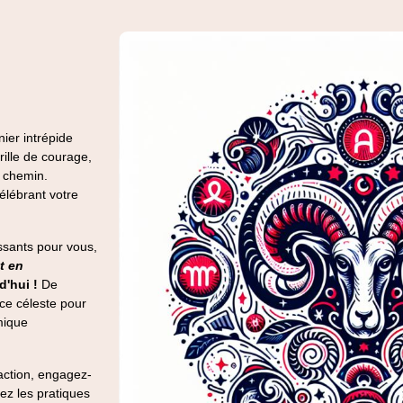
nier intrépide
rille de courage,
e chemin.
élébrant votre
ssants pour vous,
t en
'hui !
De
nce céleste pour
smique
 action, engagez-
ez les pratiques