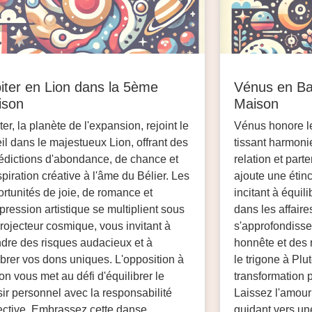
iter en Lion dans la 5ème
Vénus en Ba
ison
Maison
ter, la planète de l'expansion, rejoint le
Vénus honore le
il dans le majestueux Lion, offrant des
tissant harmon
dictions d'abondance, de chance et
relation et part
spiration créative à l'âme du Bélier. Les
ajoute une étinc
rtunités de joie, de romance et
incitant à équil
pression artistique se multiplient sous
dans les affair
rojecteur cosmique, vous invitant à
s'approfondisse
dre des risques audacieux et à
honnête et des 
brer vos dons uniques. L'opposition à
le trigone à Pl
on vous met au défi d'équilibrer le
transformation 
sir personnel avec la responsabilité
Laissez l'amour
ective. Embrassez cette danse
guidant vers un