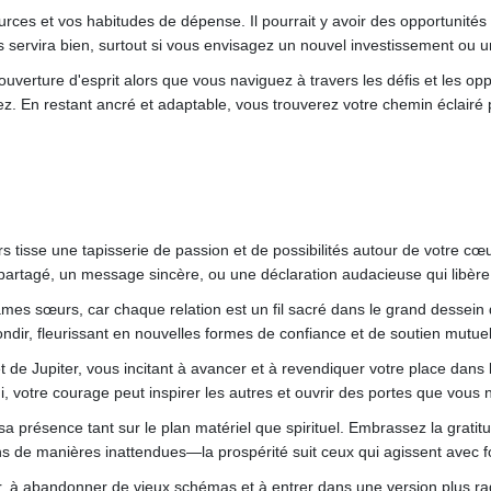
ources et vos habitudes de dépense. Il pourrait y avoir des opportunit
s servira bien, surtout si vous envisagez un nouvel investissement ou u
'ouverture d'esprit alors que vous naviguez à travers les défis et les op
 En restant ancré et adaptable, vous trouverez votre chemin éclairé par 
vers tisse une tapisserie de passion et de possibilités autour de votre 
 partagé, un message sincère, ou une déclaration audacieuse qui libère 
s âmes sœurs, car chaque relation est un fil sacré dans le grand dessein
ndir, fleurissant en nouvelles formes de confiance et de soutien mutuel
t de Jupiter, vous incitant à avancer et à revendiquer votre place dans 
 votre courage peut inspirer les autres et ouvrir des portes que vous n
sa présence tant sur le plan matériel que spirituel. Embrassez la gratit
s de manières inattendues—la prospérité suit ceux qui agissent avec foi
ir, à abandonner de vieux schémas et à entrer dans une version plus r