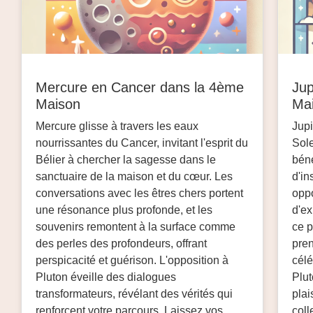
Mercure en Cancer dans la 4ème
Jup
Maison
Ma
Mercure glisse à travers les eaux
Jupi
nourrissantes du Cancer, invitant l'esprit du
Sole
Bélier à chercher la sagesse dans le
béné
sanctuaire de la maison et du cœur. Les
d'in
conversations avec les êtres chers portent
oppo
une résonance plus profonde, et les
d'ex
souvenirs remontent à la surface comme
ce p
des perles des profondeurs, offrant
pren
perspicacité et guérison. L'opposition à
célé
Pluton éveille des dialogues
Plut
transformateurs, révélant des vérités qui
plai
renforcent votre parcours. Laissez vos
coll