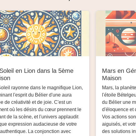
Soleil en Lion dans la 5ème
Mars en Gé
ison
Maison
oleil rayonne dans le magnifique Lion,
Mars, la planèt
minant l'esprit du Bélier d'une aura
l'étoile Bételge
e de créativité et de joie. C'est un
du Bélier une m
nt où les désirs du cœur prennent le
d'éloquence et d
nt de la scène, et l'univers applaudit
Vos actions son
que expression audacieuse de votre
aiguisés, et vot
authentique. La conjonction avec
des solutions i