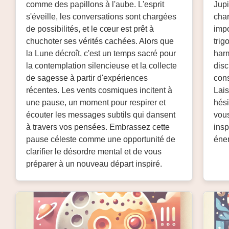
comme des papillons à l'aube. L'esprit
Jupi
s'éveille, les conversations sont chargées
char
de possibilités, et le cœur est prêt à
impo
chuchoter ses vérités cachées. Alors que
trig
la Lune décroît, c'est un temps sacré pour
harm
la contemplation silencieuse et la collecte
disc
de sagesse à partir d'expériences
cons
récentes. Les vents cosmiques incitent à
Lais
une pause, un moment pour respirer et
hési
écouter les messages subtils qui dansent
vous
à travers vos pensées. Embrassez cette
insp
pause céleste comme une opportunité de
éner
clarifier le désordre mental et de vous
préparer à un nouveau départ inspiré.