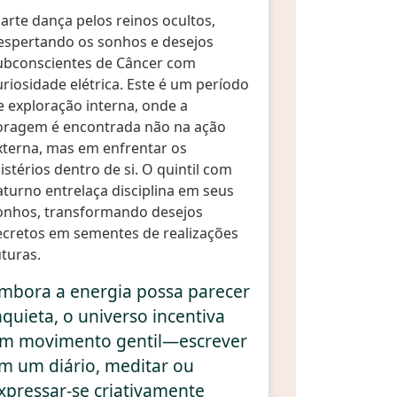
arte dança pelos reinos ocultos,
espertando os sonhos e desejos
ubconscientes de Câncer com
uriosidade elétrica. Este é um período
e exploração interna, onde a
oragem é encontrada não na ação
xterna, mas em enfrentar os
istérios dentro de si. O quintil com
aturno entrelaça disciplina em seus
onhos, transformando desejos
ecretos em sementes de realizações
uturas.
mbora a energia possa parecer
nquieta, o universo incentiva
m movimento gentil—escrever
m um diário, meditar ou
xpressar-se criativamente