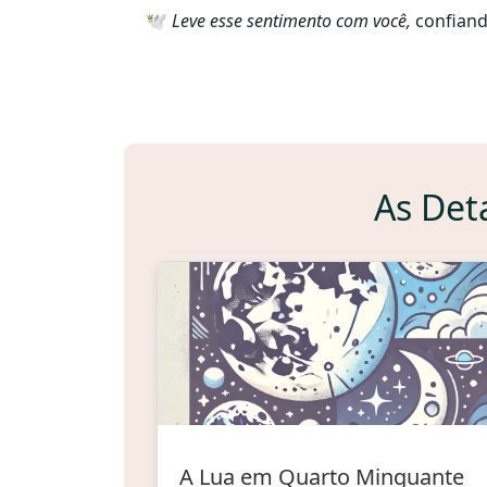
🕊️
Leve esse sentimento com você,
confiand
As Det
A Lua em Quarto Minguante