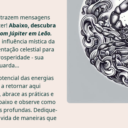
e trazem mensagens
cer!
Abaixo, descubra
com Júpiter em Leão.
influência mística da
ientação celestial para
rosperidade - sua
uarda...
otencial das energias
a retornar aqui
 abrace as práticas e
abaixo e observe como
 profundas. Dedique-
a vida de maneiras que