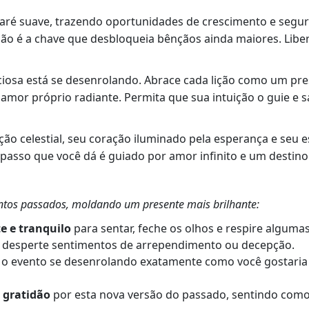
ré suave, trazendo oportunidades de crescimento e segura
dão é a chave que desbloqueia bênçãos ainda maiores. Libe
ciosa está se desenrolando. Abrace cada lição como um pre
mor próprio radiante. Permita que sua intuição o guie e 
ão celestial, seu coração iluminado pela esperança e seu 
 passo que você dá é guiado por amor infinito e um destin
ventos passados, moldando um presente mais brilhante:
 e tranquilo
para sentar, feche os olhos e respire alguma
desperte sentimentos de arrependimento ou decepção.
 o evento se desenrolando exatamente como você gostaria q
 gratidão
por esta nova versão do passado, sentindo como 