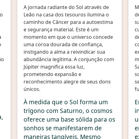
A jornada radiante do Sol através de
M
ro
Leão na casa dos tesouros ilumina o
d
caminho de Câncer para a autoestima
s
e segurança material. Este é um
c
a
momento em que o universo concede
d
o
uma coroa dourada de confiança,
c
instigando a alma a reivindicar sua
e
ão
abundância legítima. A conjunção com
m
Júpiter magnifica essa luz,
S
prometendo expansão e
s
reconhecimento alegre de seus dons
s
únicos.
f
À medida que o Sol forma um
E
trígono com Saturno, o cosmos
i
a,
oferece uma base sólida para os
u
sonhos se manifestarem de
e
maneiras tangíveis. Mesmo
e