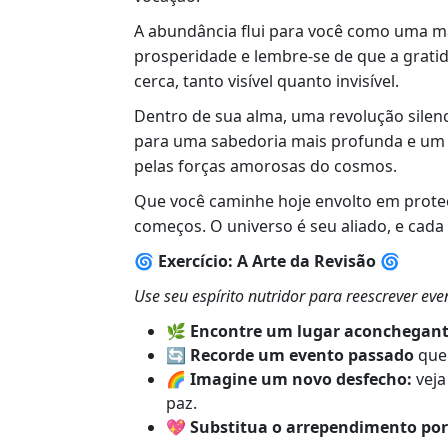
A abundância flui para você como uma ma
prosperidade e lembre-se de que a grati
cerca, tanto visível quanto invisível.
Dentro de sua alma, uma revolução silen
para uma sabedoria mais profunda e um a
pelas forças amorosas do cosmos.
Que você caminhe hoje envolto em proteç
começos. O universo é seu aliado, e cada
🌀 Exercício: A Arte da Revisão 🌀
Use seu espírito nutridor para reescrever e
🌿
Encontre um lugar aconchegante
🔄
Recorde um evento passado
que 
🌈
Imagine um novo desfecho:
veja
paz.
💖
Substitua o arrependimento por