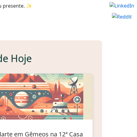
u presente. ✨
de Hoje
arte em Gêmeos na 12ª Casa